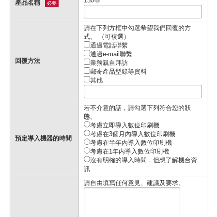
130等
產品名稱
必要
請在下列方框中勾選希望我們回覆的方
式。 （可複選）
通過電話聯繫
通過e-mail聯繫
回覆方法
業務親自拜訪
郵寄產品型錄等資料
其他
若不介意的話，請勾選下列符合您的狀
態。
考慮立即導入數位印刷機
考慮在3個月內導入數位印刷機
預定導入機器的時間
考慮在半年內導入數位印刷機
考慮在1年內導入數位印刷機
沒有明確的導入時間，但想了解機台資
訊
請自由填寫任何意見、建議及要求。