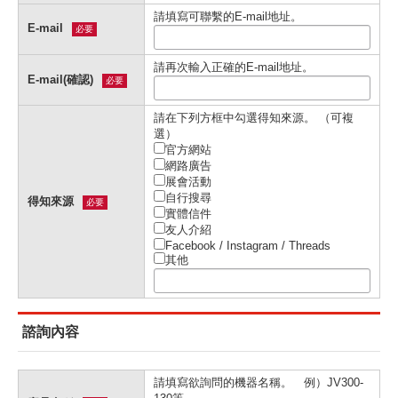
請填寫可聯繫的E-mail地址。
E-mail
必要
請再次輸入正確的E-mail地址。
E-mail(確認)
必要
請在下列⽅框中勾選得知來源。 （可複
選）
官⽅網站
網路廣告
展會活動
⾃⾏搜尋
得知來源
必要
實體信件
友⼈介紹
Facebook / Instagram / Threads
其他
諮詢內容
請填寫欲詢問的機器名稱。 例）JV300-