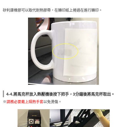
矽利康橡膠可以取代耐熱膠帶，在轉印紙上捲過在進行轉印。
4-4.將馬克杯放入熱壓機後按下把手，3分鐘後將馬克杯取出。
※
請務必要戴上隔熱手套
以免燙傷。