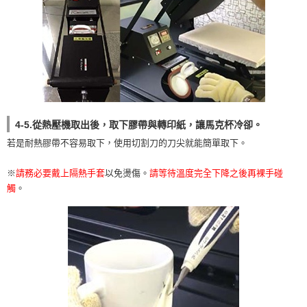
4-5.從熱壓機取出後，取下膠帶與轉印紙，讓馬克杯冷卻。
若是耐熱膠帶不容易取下，使用切割刀的刀尖就能簡單取下。
※
請務必要戴上隔熱手套
以免燙傷。
請等待溫度完全下降之後再裸手碰
觸
。