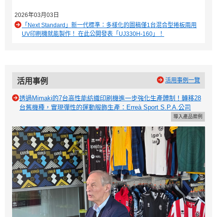
2026年03月03日
「Next Standard」新一代標準：多樣化的圖稿僅1台混合型捲板兩用
UV印刷機就能製作！ 在此公開發表「UJ330H-160」！
活用事例
活用事例一覽
透過Mimaki的7台高性能紡織印刷機進一步強化生產體制！轉移28
台舊機種，實現彈性的運動服飾生產：Erreà Sport S.P.A.公司
導入產品案例