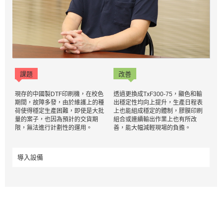
課題
改善
現存的中國製DTF印刷機，在校色
透過更換成TxF300-75，顯色和輸
期間，故障多發，由於維護上的種
出穩定性均向上提升，生產日程表
荷使得穩定生產困難，即使是大批
上也能組成穩定的體制，膠膜印刷
量的案子，也因為預計的交貨期
組合或連續輸出作業上也有所改
限，無法進行計劃性的運用。
善，能大幅減輕現場的負擔。
導入設備