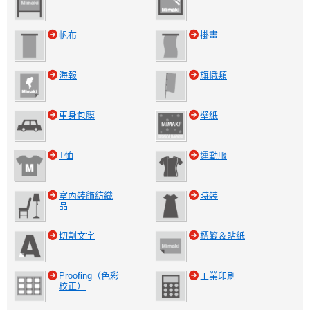
帆布
掛畫
海報
旗幟類
車身包膜
壁紙
T恤
運動服
室內裝飾紡織
時裝
品
切割文字
標籤＆貼紙
Proofing（色彩
工業印刷
校正）