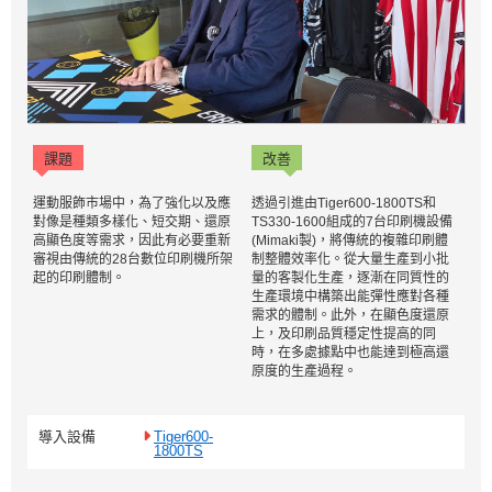
課題
改善
運動服飾市場中，為了強化以及應
透過引進由Tiger600-1800TS和
對像是種類多樣化、短交期、還原
TS330-1600組成的7台印刷機設備
高顯色度等需求，因此有必要重新
(Mimaki製)，將傳統的複雜印刷體
審視由傳統的28台數位印刷機所架
制整體效率化。從大量生產到小批
起的印刷體制。
量的客製化生產，逐漸在同質性的
生產環境中構築出能彈性應對各種
需求的體制。此外，在顯色度還原
上，及印刷品質穩定性提高的同
時，在多處據點中也能達到極高還
原度的生產過程。
導入設備
Tiger600-
1800TS