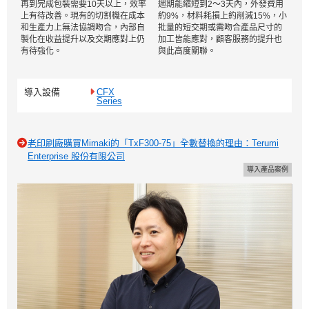
再到完成包裝需要10天以上，效率
週期能縮短到2～3天內，外發費用
上有待改善。現有的切割機在成本
約9%，材料耗損上約削減15%，小
和生產力上無法協調吻合，內部自
批量的短交期或需吻合產品尺寸的
製化在收益提升以及交期應對上仍
加工皆能應對，顧客服務的提升也
有待強化。
與此高度關聯。
導入設備
CFX
Series
老印刷廠購買Mimaki的「TxF300-75」全數替換的理由：Terumi
Enterprise 股份有限公司
導入產品案例