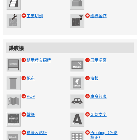
工業切割
紙樣製作
護膜機
標示牌＆招牌
展示櫥窗
帆布
海報
POP
車身包膜
壁紙
切割文字
標籤＆貼紙
Proofing（色彩
校正）