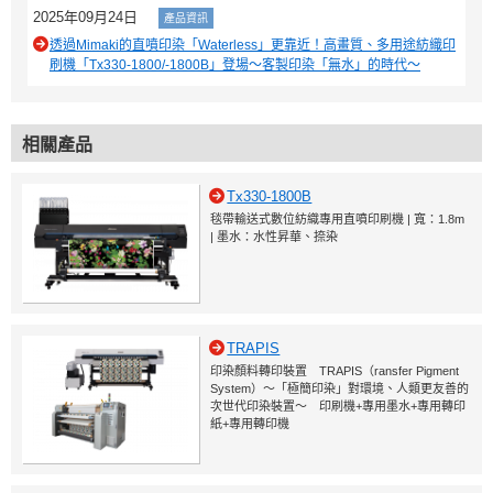
2025年09月24日
產品資訊
透過Mimaki的直噴印染「Waterless」更靠近！高畫質、多用途紡織印
刷機「Tx330-1800/-1800B」登場～客製印染「無水」的時代～
相關產品
Tx330-1800B
毯帶輸送式數位紡織專用直噴印刷機 | 寬：1.8m
| 墨水：水性昇華、捺染
TRAPIS
印染顏料轉印裝置 TRAPIS（ransfer Pigment
System）～「極簡印染」對環境、人類更友善的
次世代印染裝置～ 印刷機+專用墨水+專用轉印
紙+專用轉印機