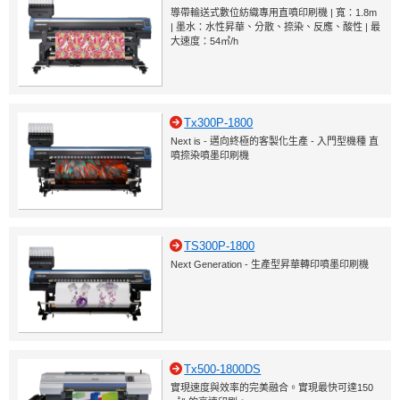
導帶輸送式數位紡織專用直噴印刷機 | 寬：1.8m
| 墨水：水性昇華、分散、捺染、反應、酸性 | 最
大速度：54㎡/h
Tx300P-1800
Next is - 邁向終極的客製化生產 - 入門型機種 直
噴捺染噴墨印刷機
TS300P-1800
Next Generation - 生產型昇華轉印噴墨印刷機
Tx500-1800DS
實現速度與效率的完美融合。實現最快可達150