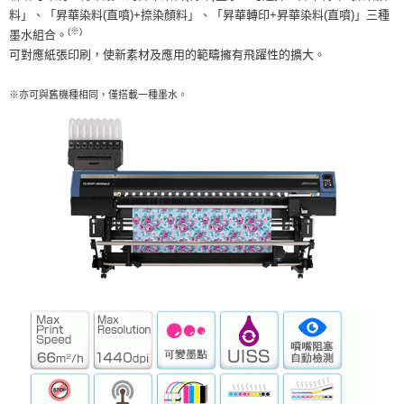
料」、「昇華染料(直噴)+捺染顏料」、「昇華轉印+昇華染料(直噴)」三種
(※)
墨水組合。
可對應紙張印刷，使新素材及應用的範疇擁有飛躍性的擴大。
※亦可與舊機種相同，僅搭載一種墨水。