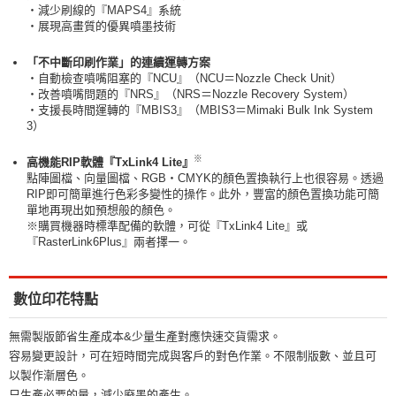
・減少刷線的『MAPS4』系統
・展現高畫質的優異噴墨技術
「不中斷印刷作業」的連續運轉方案
・自動檢查噴嘴阻塞的『NCU』（NCU＝Nozzle Check Unit）
・改善噴嘴問題的『NRS』（NRS＝Nozzle Recovery System）
・支援長時間運轉的『MBIS3』（MBIS3＝Mimaki Bulk Ink System
3）
※
高機能RIP軟體『TxLink4 Lite』
點陣圖檔、向量圖檔、RGB・CMYK的顏色置換執行上也很容易。透過
RIP即可簡單進行色彩多變性的操作。此外，豐富的顏色置換功能可簡
單地再現出如預想般的顏色。
※購買機器時標準配備的軟體，可從『TxLink4 Lite』或
『RasterLink6Plus』兩者擇一。
數位印花特點
無需製版節省生產成本&少量生產對應快速交貨需求。
容易變更設計，可在短時間完成與客戶的對色作業。不限制版數、並且可
以製作漸層色。
只生產必要的量，減少廢墨的產生。