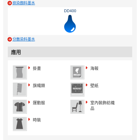
捺染顏料墨水
DD400
分散染料墨水
應用
掛畫
海報
旗幟類
壁紙
運動服
室內裝飾紡織
品
時裝