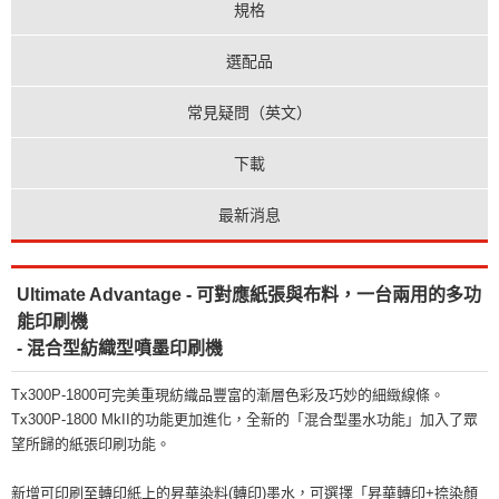
規格
選配品
常見疑問（英文）
下載
最新消息
Ultimate Advantage - 可對應紙張與布料，一台兩用的多功
能印刷機
- 混合型紡織型噴墨印刷機
Tx300P-1800可完美重現紡織品豐富的漸層色彩及巧妙的細緻線條。
Tx300P-1800 MkII的功能更加進化，全新的「混合型墨水功能」加入了眾
望所歸的紙張印刷功能。
新增可印刷至轉印紙上的昇華染料(轉印)墨水，可選擇「昇華轉印+捺染顏