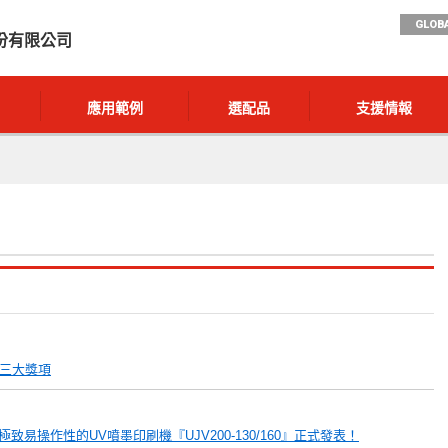
GLOBA
份有限公司
應用範例
選配品
支援情報
6」三大獎項
操作性的UV噴墨印刷機『UJV200-130/160』正式發表！