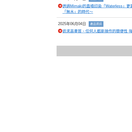
透過Mimaki的直噴印染「Waterless
「無水」的時代～
2025年06月04日
產品資訊
追求高畫質、任何人都能操作的簡便性 強化