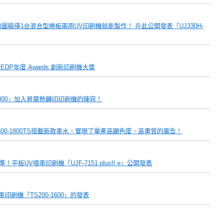
樣化的圖稿僅1台混合型捲板兩用UV印刷機就能製作！ 在此公開發表「UJ330H-
EDP年度 Awards 創新印刷機大獎
1800」加入昇華熱轉印印刷機的陣容！
r600-1800TS搭載新款墨水，實現了量產高顯色度、高畫質的廣告！
UV噴墨印刷機「UJF-7151 plusII e」公開發表
印刷機「TS200-1600」的發表