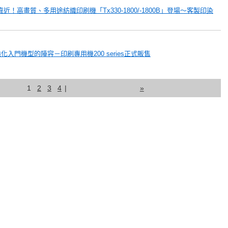
」更靠近！高畫質、多用途紡織印刷機「Tx330-1800/-1800B」登場～客製印染
入門機型的陣容－印刷專用機200 series正式販售
1
2
3
4
|
»