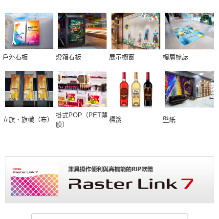
戶外看板
燈箱看板
展示櫥窗
樓層標誌
掛式POP（PET薄
立旗、旗幟（布）
標籤
壁紙
膜）