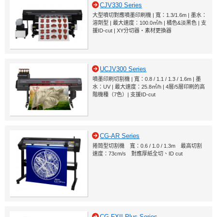
CJV330 Series
大型噴切對應噴墨印刷機 | 寬：1.3/1.6m | 墨水：
溶劑型 | 最大速度：100.0㎡/h | 橘色&淡黑色 | 支
援ID-cut | XY分切器・素材更換器
UCJV300 Series
噴墨印刷切割機 | 寬：0.8 / 1.1 / 1.3 / 1.6m | 墨
水：UV | 最大速度：25.8㎡/h | 4層/5層印刷的高
階機種（7色）| 支援ID-cut
CG-AR Series
捲筒型切割機 寬：0.6 / 1.0 / 1.3m 最高切割
速度：73cm/s 對應厚紙全切、ID cut
CG-FXII Plus Series