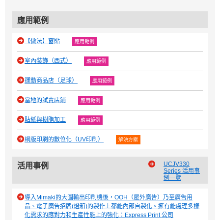
應用範例
【做法】窗貼
應用範例
室內裝飾（西式）
應用範例
運動商品店（足球）
應用範例
當地的試賣店鋪
應用範例
貼紙與樹脂加工
應用範例
網版印刷的數位化（UV印刷）
解決方案
UCJV330
活用事例
Series 活用事
例一覽
導入Mimaki的大圖輸出印刷機後，OOH（屋外廣告）乃至廣告用
品、電子廣告招牌(燈箱)的製作上都能內部自製化。擁有能處理多樣
化需求的應對力和生產性能上的強化：Express Print 公司