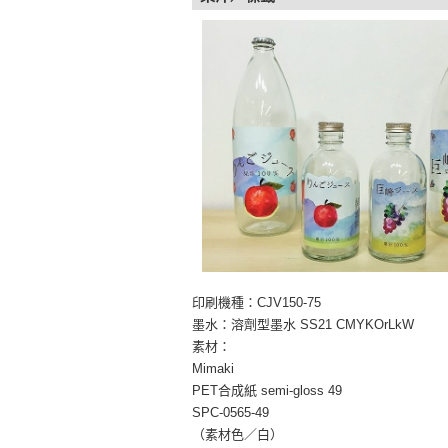
印刷機種：CJV150-75
墨水：溶劑型墨水 SS21 CMYKOrLkW
素材：
Mimaki
PET合成紙 semi-gloss 49
SPC-0565-49
（素材色／白）