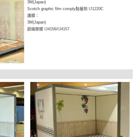
3M(Japan)
Scotch graphic film comply黏著劑 IJ1220C
護膜：
3M(Japan)
超級膠膜 IJ4156/IJ4157