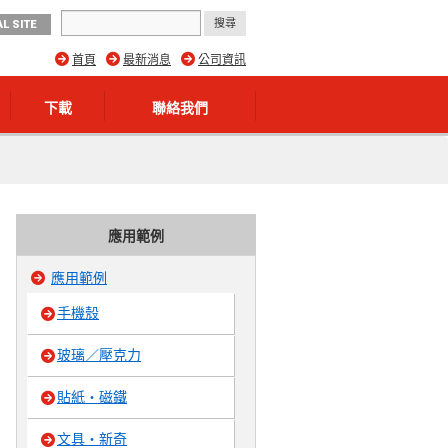
L SITE
首頁
最新消息
公司資訊
下載
聯絡我們
應用範例
應用範例
手機殼
玻璃／壓克力
貼紙・磁鐵
文具・新奇