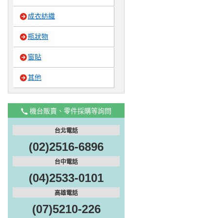
成衣紡織
瓶狀物
窗貼
其他
機台販賣、零件採購等詢問
台北電話
(02)2516-6896
台中電話
(04)2533-0101
高雄電話
(07)5210-226