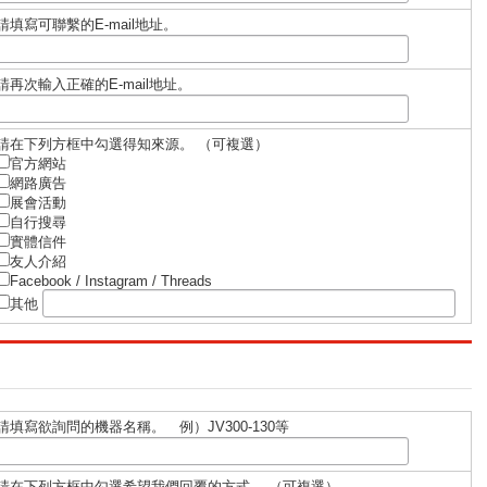
請填寫可聯繫的E-mail地址。
請再次輸入正確的E-mail地址。
請在下列⽅框中勾選得知來源。 （可複選）
官⽅網站
網路廣告
展會活動
⾃⾏搜尋
實體信件
友⼈介紹
Facebook / Instagram / Threads
其他
請填寫欲詢問的機器名稱。 例）JV300-130等
請在下列方框中勾選希望我們回覆的方式。 （可複選）