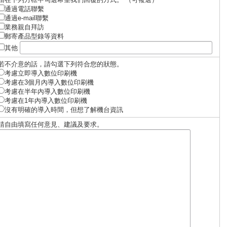
通過電話聯繫
通過e-mail聯繫
業務親自拜訪
郵寄產品型錄等資料
其他
若不介意的話，請勾選下列符合您的狀態。
考慮立即導入數位印刷機
考慮在3個月內導入數位印刷機
考慮在半年內導入數位印刷機
考慮在1年內導入數位印刷機
沒有明確的導入時間，但想了解機台資訊
請自由填寫任何意見、建議及要求。