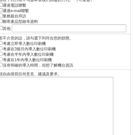
通過電話聯繫
通過e-mail聯繫
業務親自拜訪
郵寄產品型錄等資料
其他
若不介意的話，請勾選下列符合您的狀態。
考慮立即導入數位印刷機
考慮在3個月內導入數位印刷機
考慮在半年內導入數位印刷機
考慮在1年內導入數位印刷機
沒有明確的導入時間，但想了解機台資訊
請自由填寫任何意見、建議及要求。