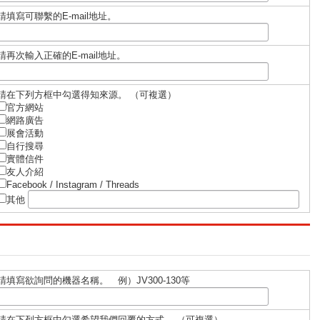
請填寫可聯繫的E-mail地址。
請再次輸入正確的E-mail地址。
請在下列⽅框中勾選得知來源。 （可複選）
官⽅網站
網路廣告
展會活動
⾃⾏搜尋
實體信件
友⼈介紹
Facebook / Instagram / Threads
其他
請填寫欲詢問的機器名稱。 例）JV300-130等
請在下列方框中勾選希望我們回覆的方式。 （可複選）