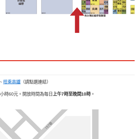
、
搭乘高鐵
（請點選連結）
每小時60元。開放時間為每日
上午7時至晚間10時
。