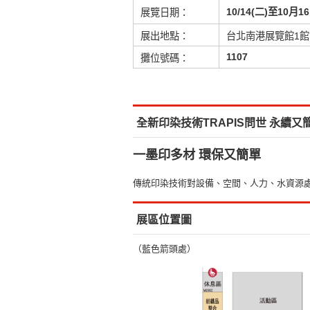
10/14(二)至10月1
展覽日期：
展出地點：
台北南港展覽館1館
1107
攤位號碼：
全新印染技術TRAPIS問世 永續又
一墨印多材 環保又簡單
傳統印染技術對設備、空間、人力、水資源
展區位置圖
（藍色箭頭處）