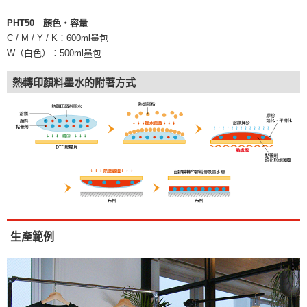
PHT50 顏色・容量
C / M / Y / K：600ml墨包
W（白色）：500ml墨包
熱轉印顏料墨水的附著方式
生產範例