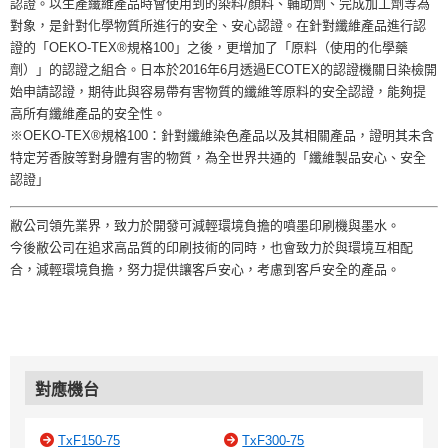
認證。以生產纖維產品時會使用到的染料/顏料、輔助劑、完成加工劑等為
對象，是針對化學物質所進行的安全、安心認證。在針對纖維產品進行認
證的「OEKO-TEX®規格100」之後，更增加了「原料（使用的化學藥
劑）」的認證之組合。日本於2016年6月透過ECOTEX的認證機關日染檢開
始申請認證，期待此與容易帶有害物質的纖維等原料的安全認證，能夠提
高所有纖維產品的安全性。
※OEKO-TEX®規格100：針對纖維染色產品以及其相關產品，證明其未含
特定芳香胺等對身體有害的物質，為全世界共通的「纖維製品安心、安全
認證」
敝公司領先業界，致力於開發可減輕環境負擔的噴墨印刷機與墨水。
今後敝公司在追求高品質的印刷技術的同時，也會致力於與環境互相配
合，減輕環境負擔，努力提供讓客戶安心，考慮到客戶安全的產品。
對應機台
TxF150-75
TxF300-75