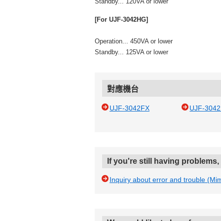
Standby... 120VA or lower
[For UJF-3042HG]
Operation... 450VA or lower
Standby... 125VA or lower
對應機台
UJF-3042FX
UJF-304
If you're still having problems
Inquiry about error and trouble (Mi