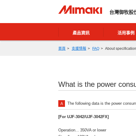
台灣御牧股
產品資訊
活用事例
首頁
支援情報
FAQ
About specificatio
What is the power cons
The following data is the power consu
[For UJF-3042/UJF-3042FX]
Operation... 350VA or lower