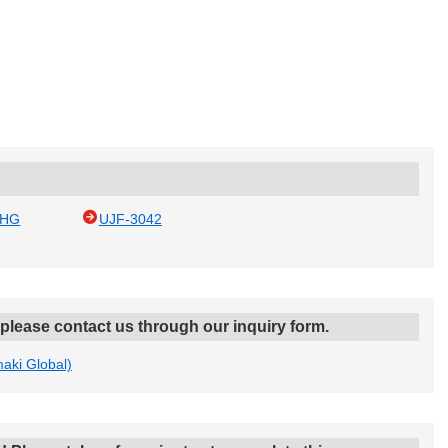
2HG
UJF-3042
, please contact us through our inquiry form.
maki Global)