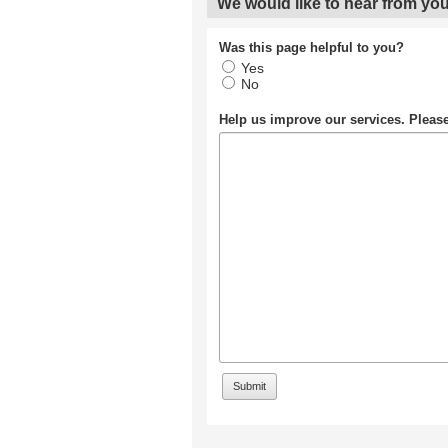
We would like to hear from you
Was this page helpful to you?
Yes
No
Help us improve our services. Plea