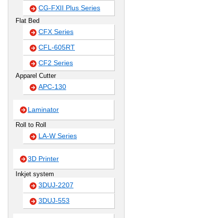
CG-FXII Plus Series
Flat Bed
CFX Series
CFL-605RT
CF2 Series
Apparel Cutter
APC-130
Laminator
Roll to Roll
LA-W Series
3D Printer
Inkjet system
3DUJ-2207
3DUJ-553