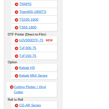
TRAPIS
Tiger600-1800TS
TS330-1600
TS55-1800
DTF Printer (Direct-to-Film）
UJV300DTF-75
NEW
TxF300-75
TxF150-75
Option
Kebab HS
Kebab MkII Series
Cutting Plotter / Vinyl
Cutter
Roll to Roll
CG-AR Series