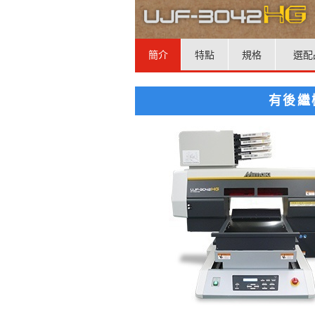
簡介
特點
規格
選配
有後繼機