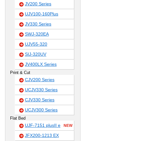
JV200 Series
UJV100-160Plus
JV330 Series
SWJ-320EA
UJV55-320
SIJ-320UV
JV400LX Series
Print & Cut
CJV200 Series
UCJV330 Series
CJV330 Series
UCJV300 Series
Flat Bed
UJF-7151 plusII e
NEW
JFX200-1213 EX