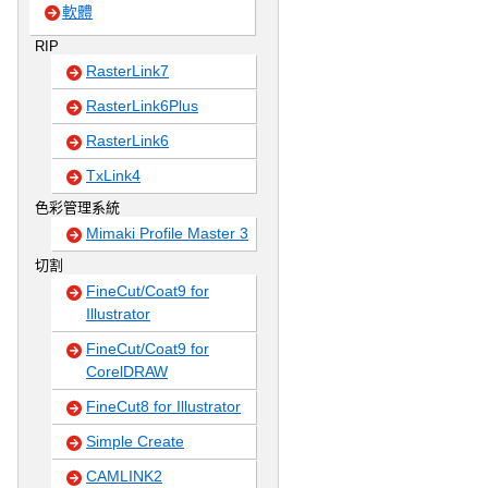
軟體
RIP
RasterLink7
RasterLink6Plus
RasterLink6
TxLink4
色彩管理系統
Mimaki Profile Master 3
切割
FineCut/Coat9 for
Illustrator
FineCut/Coat9 for
CorelDRAW
FineCut8 for Illustrator
Simple Create
CAMLINK2