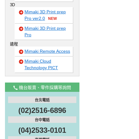
3D
Mimaki 3D Print prep
Pro ver2.0
NEW
Mimaki 3D Print prep
Pro
遠程
Mimaki Remote Access
Mimaki Cloud
Technology PICT
機台販賣、零件採購等詢問
台北電話
(02)2516-6896
台中電話
(04)2533-0101