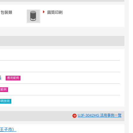
包裝類
圓筒印刷
稱
應用範例
用範例
印刷技術
UJF-3042HG 活用事例一覽
八王子市）