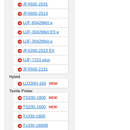
JFX600-2531
JFX600-2513
UJF-6042MkII e
UJF-3042MkII EX e
UJF-3042MkII e
JFX200-2513 EX
UJF-7151 plus
JFX500-2131
Hybrid
UJ330H-160
NEW
Textile Printer
TS330-1800
NEW
TS200-1600
NEW
Tx330-1800
Tx330-1800B