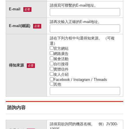
請填寫可聯繫的E-mail地址。
E-mail
必要
請再次輸入正確的E-mail地址。
E-mail(確認)
必要
請在下列⽅框中勾選得知來源。 （可複
選）
官⽅網站
網路廣告
展會活動
⾃⾏搜尋
得知來源
必要
實體信件
友⼈介紹
Facebook / Instagram / Threads
其他
諮詢內容
請填寫欲詢問的機器名稱。 例）JV300-