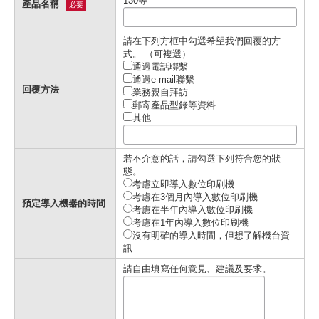
130等
產品名稱
必要
請在下列方框中勾選希望我們回覆的方
式。 （可複選）
通過電話聯繫
通過e-mail聯繫
回覆方法
業務親自拜訪
郵寄產品型錄等資料
其他
若不介意的話，請勾選下列符合您的狀
態。
考慮立即導入數位印刷機
考慮在3個月內導入數位印刷機
預定導入機器的時間
考慮在半年內導入數位印刷機
考慮在1年內導入數位印刷機
沒有明確的導入時間，但想了解機台資
訊
請自由填寫任何意見、建議及要求。