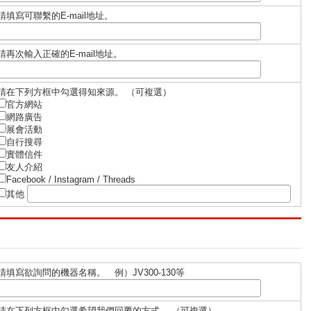
請填寫可聯繫的E-mail地址。
請再次輸入正確的E-mail地址。
請在下列⽅框中勾選得知來源。 （可複選）
官⽅網站
網路廣告
展會活動
⾃⾏搜尋
實體信件
友⼈介紹
Facebook / Instagram / Threads
其他
請填寫欲詢問的機器名稱。 例）JV300-130等
請在下列方框中勾選希望我們回覆的方式。 （可複選）