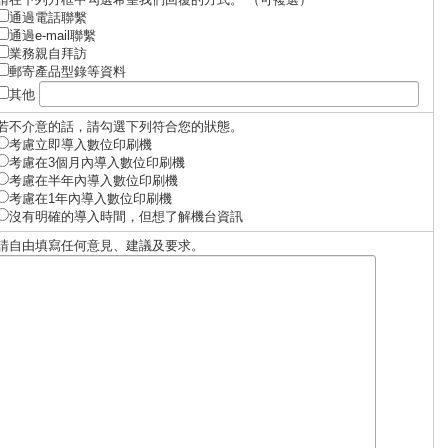
通過電話聯繫
通過e-mail聯繫
業務親自拜訪
郵寄產品型錄等資料
其他
若不介意的話，請勾選下列符合您的狀態。
考慮立即導入數位印刷機
考慮在3個月內導入數位印刷機
考慮在半年內導入數位印刷機
考慮在1年內導入數位印刷機
沒有明確的導入時間，但想了解機台資訊
請自由填寫任何意見、建議及要求。