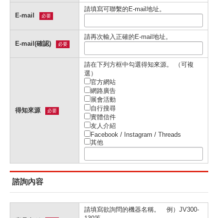
請填寫可聯繫的E-mail地址。
E-mail
必要
請再次輸入正確的E-mail地址。
E-mail(確認)
必要
請在下列⽅框中勾選得知來源。 （可複
選）
官⽅網站
網路廣告
展會活動
⾃⾏搜尋
得知來源
必要
實體信件
友⼈介紹
Facebook / Instagram / Threads
其他
諮詢內容
請填寫欲詢問的機器名稱。 例）JV300-