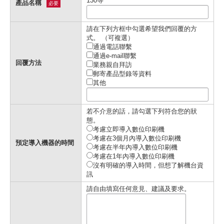
130等
產品名稱
必要
請在下列方框中勾選希望我們回覆的方
式。 （可複選）
通過電話聯繫
通過e-mail聯繫
回覆方法
業務親自拜訪
郵寄產品型錄等資料
其他
若不介意的話，請勾選下列符合您的狀
態。
考慮立即導入數位印刷機
考慮在3個月內導入數位印刷機
預定導入機器的時間
考慮在半年內導入數位印刷機
考慮在1年內導入數位印刷機
沒有明確的導入時間，但想了解機台資
訊
請自由填寫任何意見、建議及要求。