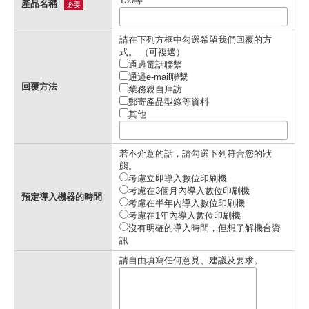
130等
產品名稱
必要
請在下列方框中勾選希望我們回覆的方
式。 （可複選）
通過電話聯繫
通過e-mail聯繫
回覆方法
業務親自拜訪
郵寄產品型錄等資料
其他
若不介意的話，請勾選下列符合您的狀
態。
考慮立即導入數位印刷機
考慮在3個月內導入數位印刷機
預定導入機器的時間
考慮在半年內導入數位印刷機
考慮在1年內導入數位印刷機
沒有明確的導入時間，但想了解機台資
訊
請自由填寫任何意見、建議及要求。