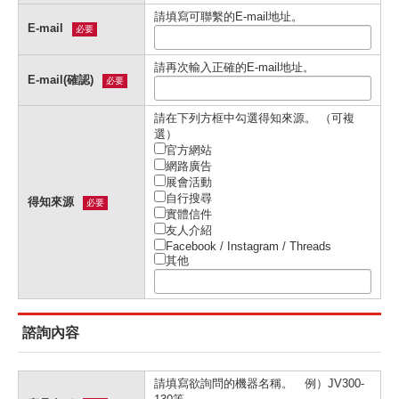
請填寫可聯繫的E-mail地址。
E-mail
必要
請再次輸入正確的E-mail地址。
E-mail(確認)
必要
請在下列⽅框中勾選得知來源。 （可複
選）
官⽅網站
網路廣告
展會活動
⾃⾏搜尋
得知來源
必要
實體信件
友⼈介紹
Facebook / Instagram / Threads
其他
諮詢內容
請填寫欲詢問的機器名稱。 例）JV300-