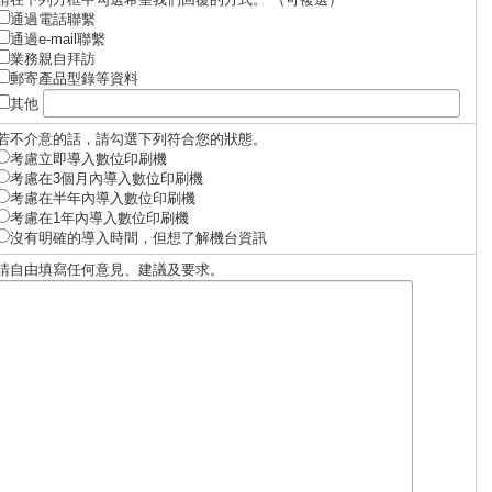
通過電話聯繫
通過e-mail聯繫
業務親自拜訪
郵寄產品型錄等資料
其他
若不介意的話，請勾選下列符合您的狀態。
考慮立即導入數位印刷機
考慮在3個月內導入數位印刷機
考慮在半年內導入數位印刷機
考慮在1年內導入數位印刷機
沒有明確的導入時間，但想了解機台資訊
請自由填寫任何意見、建議及要求。