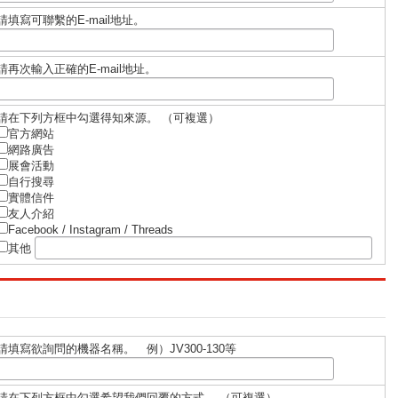
請填寫可聯繫的E-mail地址。
請再次輸入正確的E-mail地址。
請在下列⽅框中勾選得知來源。 （可複選）
官⽅網站
網路廣告
展會活動
⾃⾏搜尋
實體信件
友⼈介紹
Facebook / Instagram / Threads
其他
請填寫欲詢問的機器名稱。 例）JV300-130等
請在下列方框中勾選希望我們回覆的方式。 （可複選）