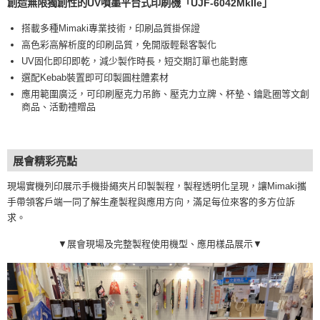
創造無限獨創性的UV噴墨平台式印刷機「UJF-6042MkIIe」
搭載多種Mimaki專業技術，印刷品質掛保證
高色彩高解析度的印刷品質，免開版輕鬆客製化
UV固化即印即乾，減少製作時長，短交期訂單也能對應
選配Kebab裝置即可印製圓柱體素材
應用範圍廣泛，可印刷壓克力吊飾、壓克力立牌、杯墊、鑰匙圈等文創
商品、活動禮贈品
展會精彩亮點
現場實機列印展示手機掛繩夾片印製製程，製程透明化呈現，讓Mimaki攜
手帶領客戶端一同了解生產製程與應用方向，滿足每位來客的多方位訴
求。
▼展會現場及完整製程使用機型、應用樣品展示▼