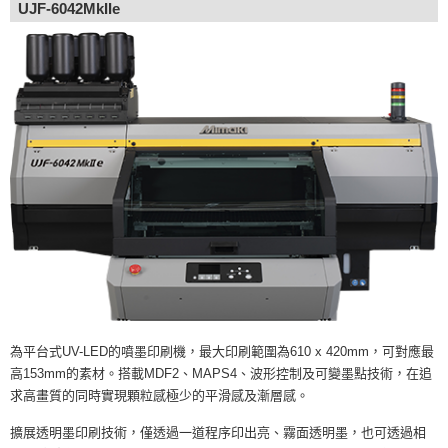
UJF-6042MkIIe
為平台式UV-LED的噴墨印刷機，最大印刷範圍為610 x 420mm，可對應最
高153mm的素材。搭載MDF2、MAPS4、波形控制及可變墨點技術，在追
求高畫質的同時實現顆粒感極少的平滑感及漸層感。
擴展透明墨印刷技術，僅透過一道程序印出亮、霧面透明墨，也可透過相