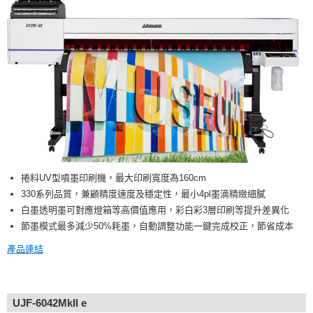
捲料UV型噴墨印刷機，最大印刷寬度為160cm
330系列品質，兼顧精度速度及穩定性，最小4pl墨滴精緻細膩
白墨透明墨可對應燈箱等高價值應用，彩白彩3層印刷等提升差異化
節墨模式最多減少50%耗墨，自動調整功能一鍵完成校正，節省成本
產品連結
UJF-6042MkII e