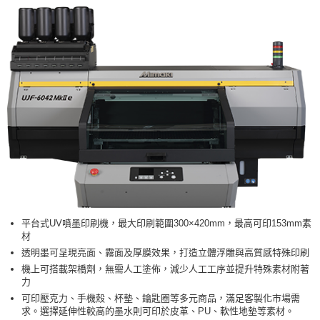
平台式UV噴墨印刷機，最大印刷範圍300×420mm，最高可印153mm素
材
透明墨可呈現亮面、霧面及厚膜效果，打造立體浮雕與高質感特殊印刷
機上可搭載架橋劑，無需人工塗佈，減少人工工序並提升特殊素材附著
力
可印壓克力、手機殼、杯墊、鑰匙圈等多元商品，滿足客製化市場需
求。選擇延伸性較高的墨水則可印於皮革、PU、軟性地墊等素材。