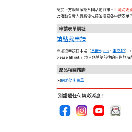
請於下方網址確認各國活動資訊。
※隨時更
此活動負責人員將優先接洽填寫各申請表單
申請表單網址
請點我申請
※如欲申請日本場（
長野Agata
、
東京JP
），請
please fill out.」填入您希望前往的日期與
產品相關諮詢
✉️
網路諮詢表單
別錯過任何精彩消息！