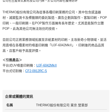
公司也生產各式素材及公司門牌，於公司內部也獲得好評
THERMO股份有限公司為從事各種印刷業務的公司，其中包含感溫器
材、滅菌監測卡及標籤類的委託製造、廣告企劃與製作、客製印刷、POP
印刷、一般印刷類。在POP製作方面擁有長年歷史，尤其是能製作立體
POP，此為其他公司無法效仿的技術。
目前公司正將業務領域拓展至非紙素材的印刷，主攻新奇小物領域，並活
用直噴在各種素材的噴墨印刷機「UJF-6042MkII」，印刷後的商品品質
高，且客戶給予高度評價。
＜引進產品＞
平台式UV噴墨印刷機：
UJF-6042MkII
平台式切割機：
CF2-0912RC-S
企業或團體的資訊
名稱
THERMO股份有限公司 東京.營業部