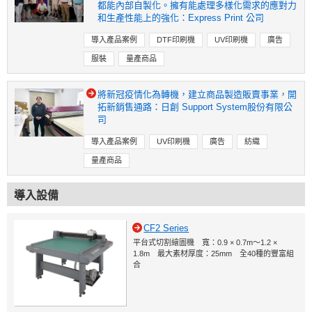
都能內部自製化。擁有能處理多樣化需求的應對力
和生產性能上的強化：Express Print 公司
導入產品案例
DTF印刷機
UV印刷機
廣告
服裝
量產商品
將新冠疫情化為轉機，建立商品製造販賣事業，開
拓新銷售通路：日創 Support System股份有限公
司
導入產品案例
UV印刷機
廣告
紡織
量產商品
導入設備
CF2 Series
平台式切割繪圖機 寬：0.9 × 0.7m～1.2 ×
1.8m 最大素材厚度：25mm 全40種的豐富組
合