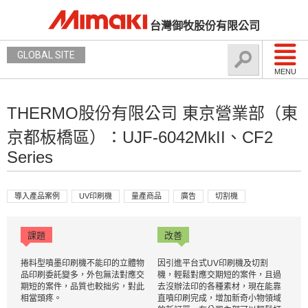
台灣御牧股份有限公司
GLOBAL SITE
MENU
THERMO股份有限公司 東京營業部（東
京都板橋區）：UJF-6042MkII、CF2
Series
導入產品案例
UV印刷機
量產商品
廣告
切割機
課題
改善
捲料型噴墨印刷機不能印的立體物
因引進平台式UV印刷機及切割
品印刷委託變多，外包無法對應交
機，輕鬆對應交期短的案件，且過
期短的案件，品質也較拙劣，對此
去沒辦法印的各種素材，現在能靠
相當頭疼。
直噴印刷完成，增加新奇小物領域