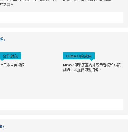
的機器。
追溯」
合作對象
MIMAKI的成果
上田市立美術館
Mimaki印製了室內外展示看板和布類
旗幟，並提供印製招牌。
市）