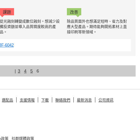
課題
改善
從光蝕刻轉變成數位蝕刻。想減少設
除品質面外也想滿足短時、省力及對
備投資額並導入品質精度較高的產
應大型產品。期待能夠開拓素材上直
品。
接印刷等新領域。
JF-6042
|
3
4
5
6
選配品
支援情報
下載
聯絡我們
最新消息
公司資訊
ie政策
社群媒體政策