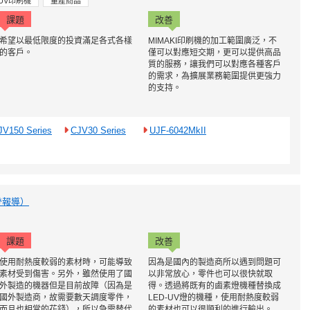
UV印刷機
量產商品
課題
改善
希望以最低限度的投資滿足各式各樣
MIMAKI印刷機的加工範圍廣泛，不
的客戶。
僅可以對應短交期，更可以提供高品
質的服務，讓我們可以對應各種客戶
的需求，為擴展業務範圍提供更強力
的支持。
JV150 Series
CJV30 Series
UJF-6042MkII
刊登報導）
課題
改善
使用耐熱度較弱的素材時，可能導致
因為是國內的製造商所以遇到問題可
素材受到傷害。另外，雖然使用了國
以非常放心，零件也可以很快就取
外製造的機器但是目前故障（因為是
得。透過將既有的鹵素燈機種替換成
國外製造商，故需要數天調度零件，
LED-UV燈的機種，使用耐熱度較弱
而且也相當的花錢），所以急需替代
的素材也可以很順利的進行輸出。