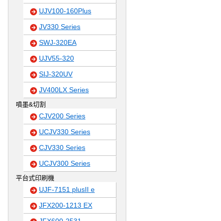
UJV100-160Plus
JV330 Series
SWJ-320EA
UJV55-320
SIJ-320UV
JV400LX Series
噴墨&切割
CJV200 Series
UCJV330 Series
CJV330 Series
UCJV300 Series
平台式印刷機
UJF-7151 plusII e
JFX200-1213 EX