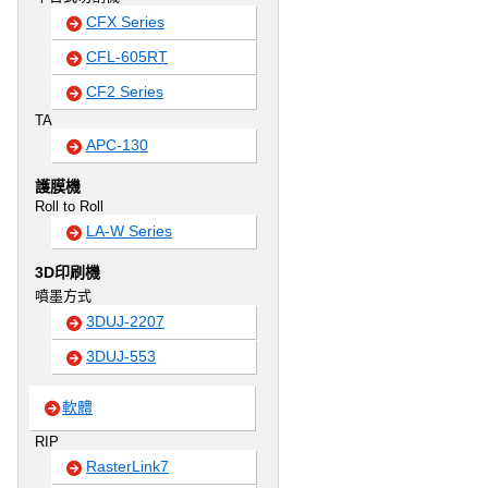
CFX Series
CFL-605RT
CF2 Series
TA
APC-130
護膜機
Roll to Roll
LA-W Series
3D印刷機
噴墨方式
3DUJ-2207
3DUJ-553
軟體
RIP
RasterLink7