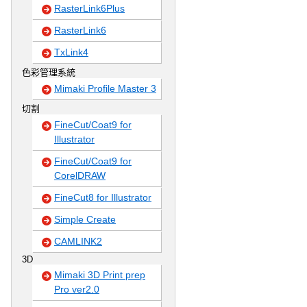
RasterLink6Plus
RasterLink6
TxLink4
色彩管理系統
Mimaki Profile Master 3
切割
FineCut/Coat9 for
Illustrator
FineCut/Coat9 for
CorelDRAW
FineCut8 for Illustrator
Simple Create
CAMLINK2
3D
Mimaki 3D Print prep
Pro ver2.0