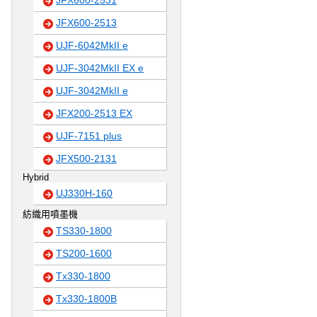
JFX600-2531
JFX600-2513
UJF-6042MkII e
UJF-3042MkII EX e
UJF-3042MkII e
JFX200-2513 EX
UJF-7151 plus
JFX500-2131
Hybrid
UJ330H-160
紡織用噴墨機
TS330-1800
TS200-1600
Tx330-1800
Tx330-1800B