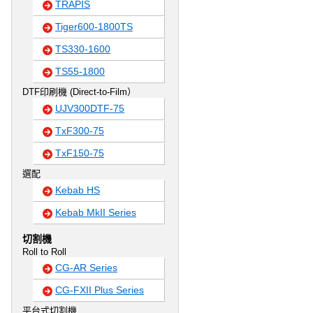
TRAPIS
Tiger600-1800TS
TS330-1600
TS55-1800
DTF印刷機 (Direct-to-Film）
UJV300DTF-75
TxF300-75
TxF150-75
選配
Kebab HS
Kebab MkII Series
切割機
Roll to Roll
CG-AR Series
CG-FXII Plus Series
平台式切割機