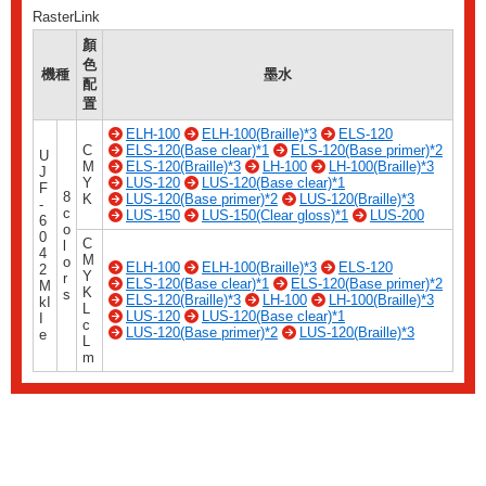
RasterLink
顏
色
機種
墨水
配
置
ELH-100
ELH-100(Braille)*3
ELS-120
C
ELS-120(Base clear)*1
ELS-120(Base primer)*2
U
M
ELS-120(Braille)*3
LH-100
LH-100(Braille)*3
J
Y
LUS-120
LUS-120(Base clear)*1
F
8
K
LUS-120(Base primer)*2
LUS-120(Braille)*3
-
c
LUS-150
LUS-150(Clear gloss)*1
LUS-200
6
o
0
C
l
4
M
o
ELH-100
ELH-100(Braille)*3
ELS-120
2
Y
r
ELS-120(Base clear)*1
ELS-120(Base primer)*2
M
K
s
ELS-120(Braille)*3
LH-100
LH-100(Braille)*3
kI
L
LUS-120
LUS-120(Base clear)*1
I
c
LUS-120(Base primer)*2
LUS-120(Braille)*3
e
L
m