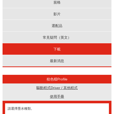
規格
影片
選配品
常見疑問（英文）
下載
最新消息
校色檔Profile
驅動程式Driver / 其他程式
使用手冊
請選擇墨水種類。