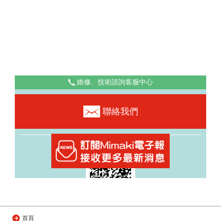
維修、技術諮詢客服中心
0800-530-101
聯絡我們
（如忙線中，請稍候）
LINE ID：@702cjqfh
週一至週五 8:00～18:00
首頁