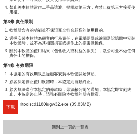
禁止將本軟體當作二手品讓渡、授權給第三方，亦禁止從第三方接受使
用權。
第3條.責任限制
軟體所含有的功能並不保證完全符合顧客的使用目的。
選擇安裝本軟體為顧客的行為責任，在電腦硬碟或繪圖器記憶體中安裝
本軟體時，並不為其相關損害或操作上的損害做擔保。
關於本軟體的使用結果（包含收入或利益的損失），敝公司並不做任何
責任上的擔保。
第4條.有效期限
本協定的有效期限是從顧客安裝本軟體開始算起。
顧客決定停止使用軟體時，本協定則自動終止。
顧客無法遵守本協定的條款時，毋須敝公司的通知，本協定即立刻終
止。本協定終止時，請務必刪除本軟體的所有檔案。
rltoolscd1180iugw32.exe
(39.83MB)
下載
回到上一頁的一覽表