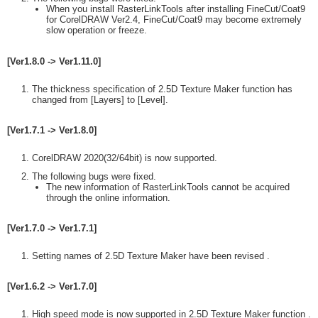
When you install RasterLinkTools after installing FineCut/Coat9
for CorelDRAW Ver2.4, FineCut/Coat9 may become extremely
slow operation or freeze.
[Ver1.8.0 -> Ver1.11.0]
The thickness specification of 2.5D Texture Maker function has
changed from [Layers] to [Level].
[Ver1.7.1 -> Ver1.8.0]
CorelDRAW 2020(32/64bit) is now supported.
The following bugs were fixed.
The new information of RasterLinkTools cannot be acquired
through the online information.
[Ver1.7.0 -> Ver1.7.1]
Setting names of 2.5D Texture Maker have been revised .
[Ver1.6.2 -> Ver1.7.0]
High speed mode is now supported in 2.5D Texture Maker function .