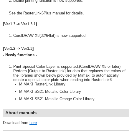
Braille printing function is now supported.
See the RasterLink6Plus manual for details.
[Ver1.3 -> Ver1.3.1]
CorelDRAW X8(32/64bit) is now supported.
[Ver1.2 -> Ver1.3]
- Newly functions -
Print Special Color Layer is supported.(CorelDRAW X5 or later)
Perform [Output to RasterLink] for data that replaces the colors of
the libraries shown below provided by Mimaki to automatically
create a special color plate when reading into RasterLink6.
MIMAKI RasterLink Library
MIMAKI SS21 Metallic Color Library
MIMAKI SS21 Metallic Orange Color Library
About manuals
Download from
here
.