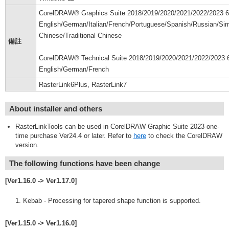
CorelDRAW® Graphics Suite 2018/2019/2020/2021/2022/2023 6
English/German/Italian/French/Portuguese/Spanish/Russian/Sim
Chinese/Traditional Chinese
備註
CorelDRAW® Technical Suite 2018/2019/2020/2021/2022/2023 6
English/German/French
RasterLink6Plus, RasterLink7
About installer and others
RasterLinkTools can be used in CorelDRAW Graphic Suite 2023 one-
time purchase Ver24.4 or later. Refer to
here
to check the CorelDRAW
version.
The following functions have been change
[Ver1.16.0 -> Ver1.17.0]
Kebab - Processing for tapered shape function is supported.
[Ver1.15.0 -> Ver1.16.0]