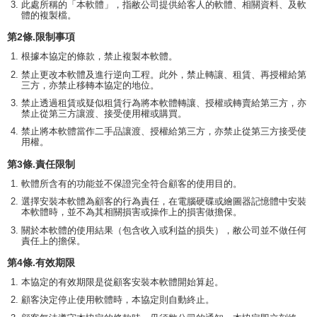
此處所稱的「本軟體」，指敝公司提供給客人的軟體、相關資料、及軟
體的複製檔。
第2條.限制事項
根據本協定的條款，禁止複製本軟體。
禁止更改本軟體及進行逆向工程。此外，禁止轉讓、租賃、再授權給第
三方，亦禁止移轉本協定的地位。
禁止透過租賃或疑似租賃行為將本軟體轉讓、授權或轉賣給第三方，亦
禁止從第三方讓渡、接受使用權或購買。
禁止將本軟體當作二手品讓渡、授權給第三方，亦禁止從第三方接受使
用權。
第3條.責任限制
軟體所含有的功能並不保證完全符合顧客的使用目的。
選擇安裝本軟體為顧客的行為責任，在電腦硬碟或繪圖器記憶體中安裝
本軟體時，並不為其相關損害或操作上的損害做擔保。
關於本軟體的使用結果（包含收入或利益的損失），敝公司並不做任何
責任上的擔保。
第4條.有效期限
本協定的有效期限是從顧客安裝本軟體開始算起。
顧客決定停止使用軟體時，本協定則自動終止。