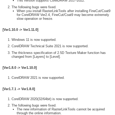
This version supports CorelDRAW 2017-2022.
The following bugs were fixed.
When you install RasterLinkTools after installing FineCut/Coat9
for CorelDRAW Ver2.4, FineCut/Coat9 may become extremely
slow operation or freeze.
[Ver1.10.0 -> Ver1.11.0]
Windows 11 is now supported.
CorelDRAW Technical Suite 2021 is now supported.
The thickness specification of 2.5D Texture Maker function has
changed from [Layers] to [Level].
[Ver1.8.0 -> Ver1.10.0]
CorelDRAW 2021 is now supported.
[Ver1.7.1 -> Ver1.8.0]
CorelDRAW 2020(32/64bit) is now supported.
The following bugs were fixed.
The new information of RasterLinkTools cannot be acquired
through the online information.