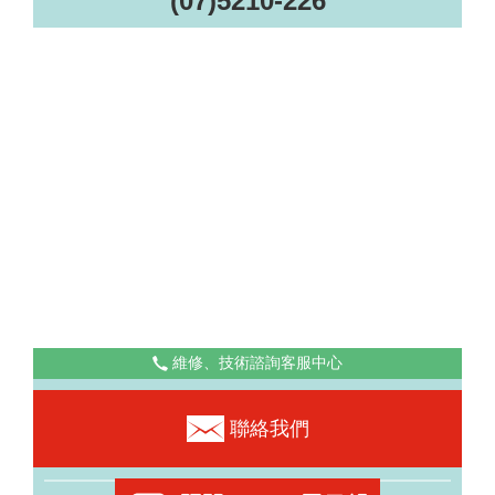
(07)5210-226
維修、技術諮詢客服中心
0800-530-101
聯絡我們
（如忙線中，請稍候）