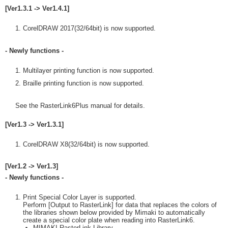
[Ver1.3.1 -> Ver1.4.1]
CorelDRAW 2017(32/64bit) is now supported.
- Newly functions -
Multilayer printing function is now supported.
Braille printing function is now supported.
See the RasterLink6Plus manual for details.
[Ver1.3 -> Ver1.3.1]
CorelDRAW X8(32/64bit) is now supported.
[Ver1.2 -> Ver1.3]
- Newly functions -
Print Special Color Layer is supported.
Perform [Output to RasterLink] for data that replaces the colors of
the libraries shown below provided by Mimaki to automatically
create a special color plate when reading into RasterLink6.
MIMAKI RasterLink Library