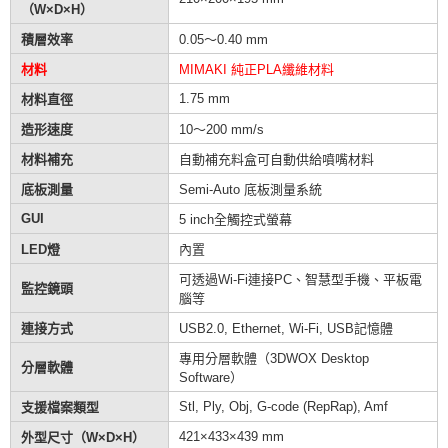
（W×D×H）
積層效率
0.05～0.40 mm
材料
MIMAKI 純正PLA纖維材料
1.75 mm
材料直徑
造形速度
10～200 mm/s
材料補充
自動補充料盒可自動供給噴嘴材料
底板測量
Semi-Auto 底板測量系統
GUI
5 inch全觸控式螢幕
LED燈
內置
可透過Wi-Fi連接PC、智慧型手機、平板電
監控鏡頭
腦等
連接方式
USB2.0, Ethernet, Wi-Fi, USB記憶體
專用分層軟體（3DWOX Desktop
分層軟體
Software）
Stl, Ply, Obj, G-code (RepRap), Amf
支援檔案類型
421×433×439 mm
外型尺寸（W×D×H）