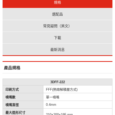
規格
選配品
常見疑問（英文）
下載
最新消息
產品規格
3DFF-222
印刷方式
FFF(熱熔解積層方式)
噴嘴數
單一噴嘴
0.4mm
噴嘴直徑
最大造形尺寸
210×200×195 mm