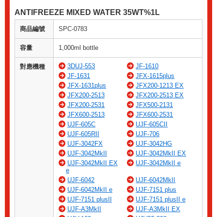
ANTIFREEZE MIXED WATER 35WT%1L
商品編號
SPC-0783
容量
1,000ml bottle
3DUJ-553
JF-1610
對應機種
JF-1631
JFX-1615plus
JFX-1631plus
JFX200-1213 EX
JFX200-2513
JFX200-2513 EX
JFX200-2531
JFX500-2131
JFX600-2513
JFX600-2531
UJF-605C
UJF-605CII
UJF-605RII
UJF-706
UJF-3042FX
UJF-3042HG
UJF-3042MkII
UJF-3042MkII EX
UJF-3042MkII EX
UJF-3042MkII e
e
UJF-6042
UJF-6042MkII
UJF-6042MkII e
UJF-7151 plus
UJF-7151 plusII
UJF-7151 plusII e
UJF-A3MkII
UJF-A3MkII EX