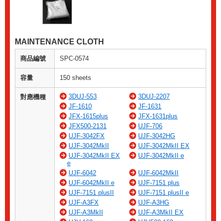
MAINTENANCE CLOTH
商品編號
SPC-0574
容量
150 sheets
3DUJ-553
3DUJ-2207
對應機種
JF-1610
JF-1631
JFX-1615plus
JFX-1631plus
JFX500-2131
UJF-706
UJF-3042FX
UJF-3042HG
UJF-3042MkII
UJF-3042MkII EX
UJF-3042MkII EX
UJF-3042MkII e
e
UJF-6042
UJF-6042MkII
UJF-6042MkII e
UJF-7151 plus
UJF-7151 plusII
UJF-7151 plusII e
UJF-A3FX
UJF-A3HG
UJF-A3MkII
UJF-A3MkII EX