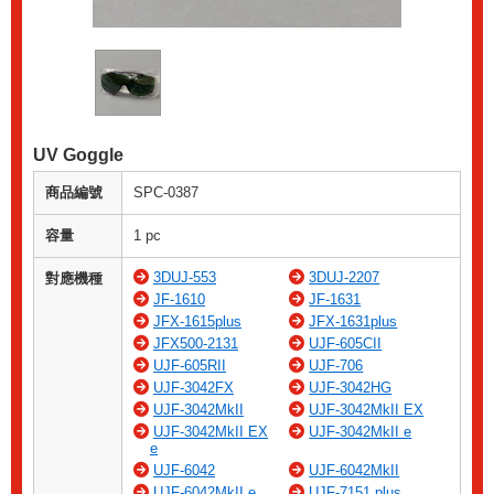
UV Goggle
商品編號
SPC-0387
容量
1 pc
3DUJ-553
3DUJ-2207
對應機種
JF-1610
JF-1631
JFX-1615plus
JFX-1631plus
JFX500-2131
UJF-605CII
UJF-605RII
UJF-706
UJF-3042FX
UJF-3042HG
UJF-3042MkII
UJF-3042MkII EX
UJF-3042MkII EX
UJF-3042MkII e
e
UJF-6042
UJF-6042MkII
UJF-6042MkII e
UJF-7151 plus