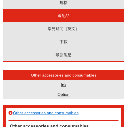
規格
選配品
常見疑問（英文）
下載
最新消息
Other accessories and consumables
Ink
Option
Other accessories and consumables
Other accessories and consumables