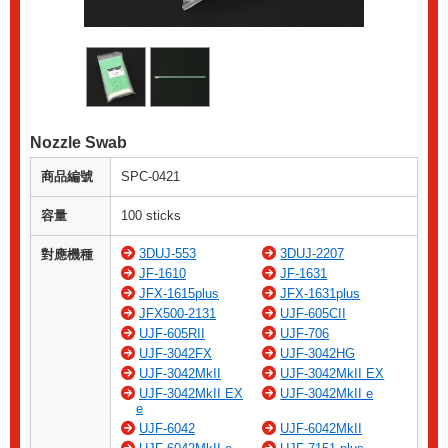
Nozzle Swab
商品編號
SPC-0421
容量
100 sticks
3DUJ-553
3DUJ-2207
對應機種
JF-1610
JF-1631
JFX-1615plus
JFX-1631plus
JFX500-2131
UJF-605CII
UJF-605RII
UJF-706
UJF-3042FX
UJF-3042HG
UJF-3042MkII
UJF-3042MkII EX
UJF-3042MkII EX
UJF-3042MkII e
e
UJF-6042
UJF-6042MkII