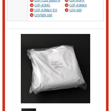
UJF-7151 plusII e
UJF-A3FX
UJF-A3HG
UJF-A3MkII
UJF-A3MkII EX
UJV-160
UJV500-160