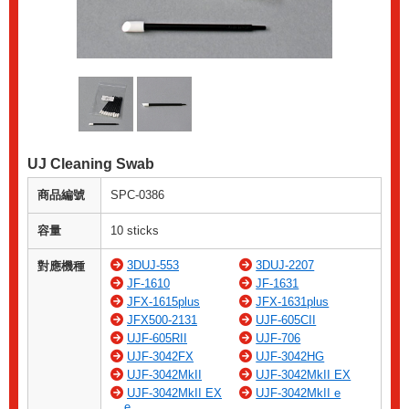
UJ Cleaning Swab
商品編號
SPC-0386
容量
10 sticks
3DUJ-553
3DUJ-2207
對應機種
JF-1610
JF-1631
JFX-1615plus
JFX-1631plus
JFX500-2131
UJF-605CII
UJF-605RII
UJF-706
UJF-3042FX
UJF-3042HG
UJF-3042MkII
UJF-3042MkII EX
UJF-3042MkII EX
UJF-3042MkII e
e