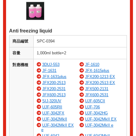
Anti freezing liquid
商品編號
SPC-0394
容量
1,000ml bottle×2
3DUJ-553
JF-1610
對應機種
JF-1631
JFX-1615plus
JFX-1631plus
JFX200-1213 EX
JFX200-2513
JFX200-2513 EX
JFX200-2531
JFX500-2131
JFX600-2513
JFX600-2531
SIJ-320UV
UJF-605CII
UJF-605RII
UJF-706
UJF-3042FX
UJF-3042HG
UJF-3042MkII
UJF-3042MkII EX
UJF-3042MkII EX
UJF-3042MkII e
e
UJF-6042
UJF-6042MkII