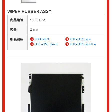
WIPER RUBBER ASSY
商品編號
SPC-0832
容量
3 pcs
3DUJ-553
UJF-7151 plus
對應機種
UJF-7151 plusII
UJF-7151 plusII e