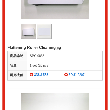
Flattening Roller Cleaning jig
商品編號
SPC-0838
容量
1 set (20 pcs)
3DUJ-553
3DUJ-2207
對應機種