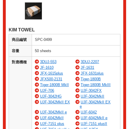
KIM TOWEL
商品編號
SPC-0499
容量
50 sheets
3DUJ-553
3DUJ-2207
對應機種
JF-1610
JF-1631
JFX-1615plus
JFX-1631plus
JFX500-2131
Tiger-1800B
Tiger-1800B MkII
Tiger-1800B MkIII
UJF-706
UJF-3042FX
UJF-3042HG
UJF-3042MkII
UJF-3042MkII EX
UJF-3042MkII EX
e
UJF-3042MkII e
UJF-6042
UJF-6042MkII
UJF-6042MkII e
UJF-7151 plus
UJF-7151 plusII