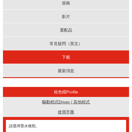
規格
影片
選配品
常見疑問（英文）
下載
最新消息
校色檔Profile
驅動程式Driver / 其他程式
使用手冊
請選擇墨水種類。