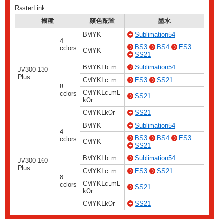
RasterLink
機種
顏色配置
墨水
BMYK
Sublimation54
4
BS3
BS4
ES3
colors
CMYK
SS21
BMYKLbLm
Sublimation54
JV300-130
Plus
CMYKLcLm
ES3
SS21
8
CMYKLcLmL
colors
SS21
kOr
CMYKLkOr
SS21
BMYK
Sublimation54
4
BS3
BS4
ES3
colors
CMYK
SS21
BMYKLbLm
Sublimation54
JV300-160
Plus
CMYKLcLm
ES3
SS21
8
CMYKLcLmL
colors
SS21
kOr
CMYKLkOr
SS21