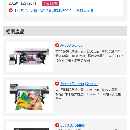
2019年12月20日
活動＆展覽
【迷你展】大圖溶劑型噴印機JV300 Plus新機展示會
相關產品
JV330 Series
大型噴墨印刷機 | 寬：1.3/1.6m | 墨水：溶劑型 |
最大速度：100.0㎡/h | 橘色&淡黑色 | 支援ID-cut
| XY分切器・素材更換器
JV300 (Normal) Series
大型噴墨印刷機 | 寬：1.3/1.6m | 墨水：溶劑型/
水性昇華 | 最大速度：105.9㎡/h | 橘色&淡黑色
墨水
CJV330 Series