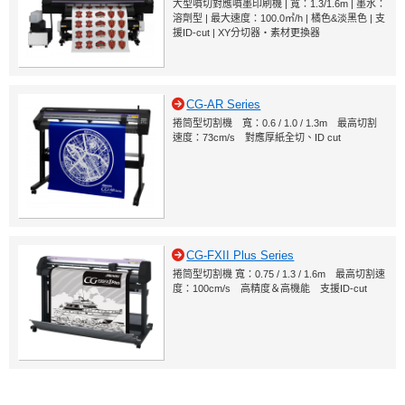
大型噴切對應噴墨印刷機 | 寬：1.3/1.6m | 墨水：
溶劑型 | 最大速度：100.0㎡/h | 橘色&淡黑色 | 支
援ID-cut | XY分切器・素材更換器
CG-AR Series
捲筒型切割機 寬：0.6 / 1.0 / 1.3m 最高切割
速度：73cm/s 對應厚紙全切、ID cut
CG-FXII Plus Series
捲筒型切割機 寬：0.75 / 1.3 / 1.6m 最高切割速
度：100cm/s 高精度＆高機能 支援ID-cut