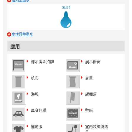
溶劑型墨水
Sb54
水性昇華墨水
應用
標示牌＆招牌
展示櫥窗
帆布
掛畫
海報
旗幟類
車身包膜
壁紙
運動服
室內裝飾紡織
品