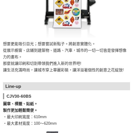
想要更能吸引目光；想要嘗試新點子。將創意實體化。
從展示櫥窗、店鋪到建築物、道路、汽車，城市的一切一切皆是發揮想像
力的畫布。
那麼就讓印刷和切割帶領我們進入新的世界吧!
讓生活充滿時尚，讓城市穿上華麗彩裝，讓洋溢著個性的創意之花綻放!
Line-up
CJV30-60BS
圖章、標籤、貼紙。
製作更加輕鬆簡便。
・最大印刷寬度：610mm
・最大素材寬度：100～620mm