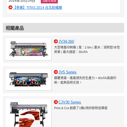
2014年10月14日
活動＆展覽
【參展】TITAS 2014 台北紡織展
相關產品
JV34-260
大型噴墨印刷機 | 寬：2.6m | 墨水：溶劑型/水性
昇華 | 最大速度：30㎡/h
JV5 Series
顛覆常識，遙遙領先的生產力。40㎡/h高速印
刷，能夠及時交貨。
CJV30 Series
Print & Cut 創建了1機2用的新附加價值