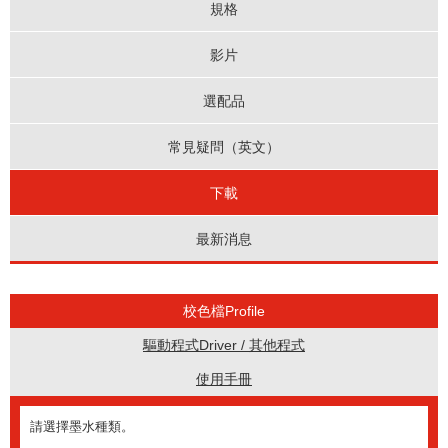
規格
影片
選配品
常見疑問（英文）
下載
最新消息
校色檔Profile
驅動程式Driver / 其他程式
使用手冊
請選擇墨水種類。