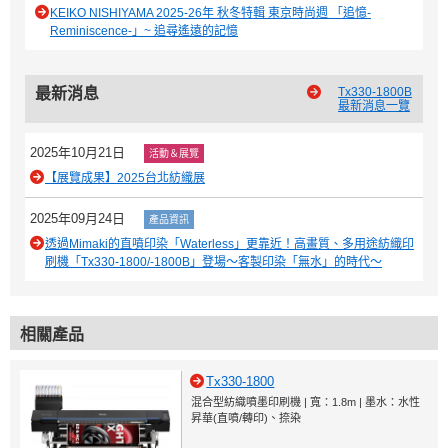
KEIKO NISHIYAMA 2025-26年 秋冬特輯 東京時尚週 「追憶-
Reminiscence-」~ 追尋遙遠的記憶
最新消息
Tx330-1800B
最新消息一覽
2025年10月21日
活動＆展覽
【展覽成果】2025台北紡織展
2025年09月24日
產品資訊
透過Mimaki的直噴印染「Waterless」更靠近！高畫質、多用途紡織印
刷機「Tx330-1800/-1800B」登場～客製印染「無水」的時代～
相關產品
Tx330-1800
混合型紡織噴墨印刷機 | 寬：1.8m | 墨水：水性
昇華(直噴/轉印)、捺染