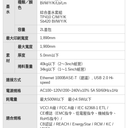
種類／顏
Bl/M/Y/K/Lb/Lm
墨
色
水
綜合墨水套組
TP410 C/M/Y/K
Sb420 Bl/M/Y/K
容量
2L墨包
1,890mm
最大印刷寬度
1,900mm
最大寬度
素
厚度
5.0mm以下
材
40kg以下（2～3inch紙管）
捲料重量
34kg以下（1～1.5inch紙管）
Ethernet 1000BASE-T（建議）, USB 2.0 Hi-
連接方式
speed
AC100~120V/200~240V±10% 5A 50/60Hz±1Hz
電源規格
耗電量
最大500W以下 最小4.5W以下
VCCI A級 / FCC A級 / IEC 62368-1 ETL /
CE標誌（EMC指令、低電壓指令、機械指令、
適合規格
RoHS指令）/
CB認証 / REACH / EnergyStar / RCM / KC /