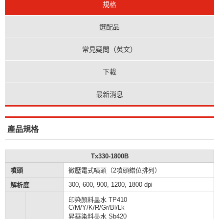
規格
選配品
常見疑問（英文）
下載
最新消息
產品規格
Tx330-1800B
噴頭
微壓電式噴頭（2噴頭錯位排列）
300, 600, 900, 1200, 1800 dpi
解析度
印染顏料墨水 TP410
C/M/Y/K/R/Gr/Bl/Lk
昇華染料墨水 Sb420