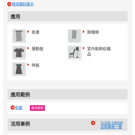
捺染顏料墨水
應用
掛畫
旗幟類
運動服
室內裝飾紡織
品
時裝
應用範例
和服
應用範例
Tx330-1800B
活用事例
活用事例一覽