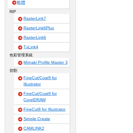
軟體
RIP
RasterLink7
RasterLink6Plus
RasterLink6
TxLink4
色彩管理系統
Mimaki Profile Master 3
切割
FineCut/Coat9 for
Illustrator
FineCut/Coat9 for
CorelDRAW
FineCut8 for Illustrator
Simple Create
CAMLINK2