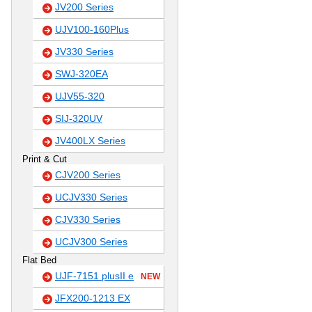
JV200 Series
UJV100-160Plus
JV330 Series
SWJ-320EA
UJV55-320
SIJ-320UV
JV400LX Series
Print & Cut
CJV200 Series
UCJV330 Series
CJV330 Series
UCJV300 Series
Flat Bed
UJF-7151 plusII e
NEW
JFX200-1213 EX