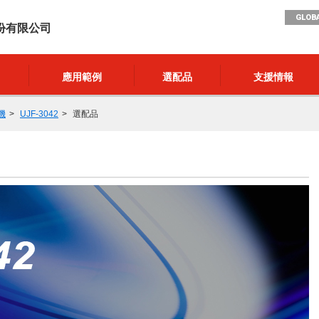
GLOBA
份有限公司
應用範例
選配品
支援情報
機
UJF-3042
選配品