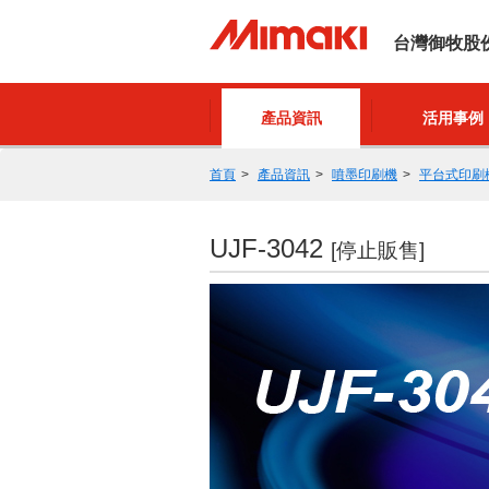
台灣御牧股
產品資訊
活用事例
首頁
產品資訊
噴墨印刷機
平台式印刷
UJF-3042
[停止販售]