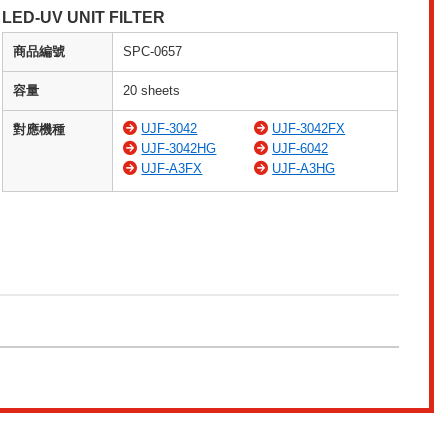
LED-UV UNIT FILTER
商品編號
SPC-0657
容量
20 sheets
UJF-3042
UJF-3042FX
對應機種
UJF-3042HG
UJF-6042
UJF-A3FX
UJF-A3HG