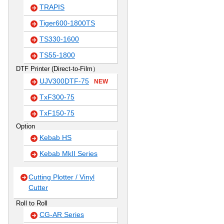
TRAPIS
Tiger600-1800TS
TS330-1600
TS55-1800
DTF Printer (Direct-to-Film）
UJV300DTF-75
NEW
TxF300-75
TxF150-75
Option
Kebab HS
Kebab MkII Series
Cutting Plotter / Vinyl
Cutter
Roll to Roll
CG-AR Series