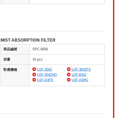
MIST ABSORPTION FILTER
商品編號
SPC-0656
容量
10 pcs
UJF-3042
UJF-3042FX
對應機種
UJF-3042HG
UJF-6042
UJF-A3FX
UJF-A3HG