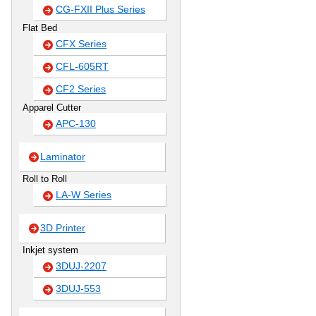
CG-FXII Plus Series
Flat Bed
CFX Series
CFL-605RT
CF2 Series
Apparel Cutter
APC-130
Laminator
Roll to Roll
LA-W Series
3D Printer
Inkjet system
3DUJ-2207
3DUJ-553