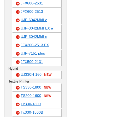
JFX600-2531
JFX600-2513
UJF-6042MkII e
UJF-3042MkII EX e
UJF-3042MkII e
JFX200-2513 EX
UJF-7151 plus
JFX500-2131
Hybrid
UJ330H-160
NEW
Textile Printer
TS330-1800
NEW
TS200-1600
NEW
Tx330-1800
Tx330-1800B