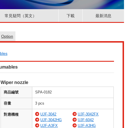
常見疑問（英文）
下載
最新消息
Option
bles
sumables
Wiper nozzle
商品編號
SPA-0182
容量
3 pcs
UJF-3042
UJF-3042FX
對應機種
UJF-3042HG
UJF-6042
UJF-A3FX
UJF-A3HG