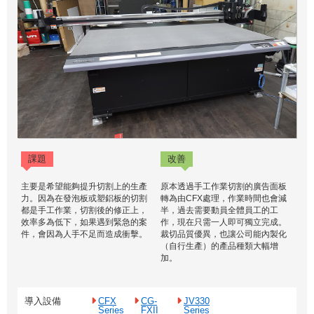
課題
改善
主要是希望能夠提升切割上的生產
原本透過手工作業切割的廣告面板
力。因為在發泡板或塑鋁板的切割
轉為由CFX處理，作業時間也會減
都是手工作業，切割後的修正上，
半，過去需要動員全體員工的工
效率多為低下，如果遇到緊急的案
作，現在只需一人即可獨立完成。
件，會因為人手不足而造成衝擊。
裁切品質優異，也讓公司能內製化
（自行生產）的產品種類大幅增
加。
導入設備
CFX
CG-
JV330
Series
FXII
Series