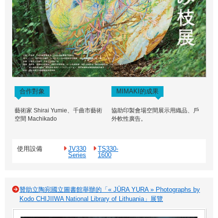
合作對象
MIMAKI的成果
藝術家 Shirai Yumie、千曲市藝術
協助印製會場空間展示用織品、戶
空間 Machikado
外軟性廣告。
使用設備
JV330
TS330-
Series
1600
贊助立陶宛國立圖書館舉辦的「« JŪRA YURA » Photographs by
Kodo CHIJIIWA National Library of Lithuania」展覽