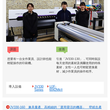
課題
改善
想要有一台女作業員、設計師也能
引進「JV330-130」，可同時裝設
輕鬆操作的印刷機。
每天使用的素材及偶爾使用的特殊
素材，女性一人也可輕鬆更換素
材，減少作業員的操作程序。
導入設備
JV330
UJF-
Series
6042MkII
JV330-160 兼具量產、高精細的「運用靈活的機器」 壁紙生產