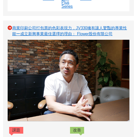
Plus
Series
商業印刷公司打包票的色彩表現力，JV330擁有讓人驚豔的專業性
能ー成立新興事業最佳選擇的理由： Flower股份有限公司
課題
改善