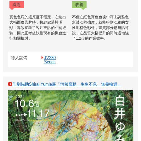
課題
改善
實色色塊的還原度不穩定，在輸出
不僅在紅色實色色塊中藉由調整色
大幅面廣告牌時，接縫處過於明
彩濃淡的強度，就能得到淡雅的女
顯，導致接獲了客戶投訴的相關經
性風格色彩外，畫質部分也無話可
驗，因此正考慮汰換現有的機台進
說，在品質大幅提升的同時還增強
行相關檢討。
了1.2倍的作業效率。
導入設備
JV330
Series
印刷協助Shirai Yumie展「悄然竄動 生生不息 無盡輪迴」