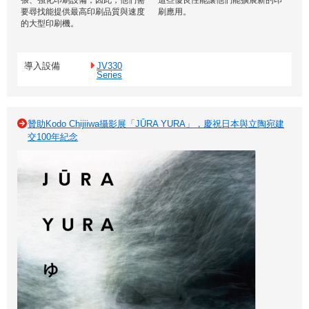
張、強化印刷設備，因此，他們需
這些優良性能讓他們能擴展新的印
要尋找能提供最高印刷品質與速度
刷應用。
的大型印刷機。
導入設備
JV330
Series
贊助Kodo Chijiiwa攝影展「JŪRA YURA」，慶祝日本與立陶宛建
交100年紀念