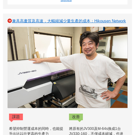
兼具高畫質及高速，大幅縮減少量生產的成本：Hikousen Network
課題
改善
希望抑制營運成本的同時，也能提
將原有的JV300及M-64s換成1台
升出比以往更高的生產力
JV330-160，不僅成本縮減，也達