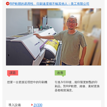
RIP軟體的易用性、印刷速度都不輸其他人：美工有限公司
課題
改善
想要一台更接近理想中的印刷機
引進JV330後，能印製更鮮豔的印
刷品。對RIP軟體、維修、素材更換
器都相當滿意。
導入設備
JV330