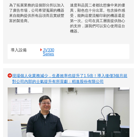
為了拓展業務的這個部分所以加入
速度和品質二者都比想像中來的優
了廣告市場，公司希望蒐羅的機器
異，顯色也十分出眾。包含操作感
來自能夠提供所有品項而且實績豐
受，能夠這麼流暢印刷的機器還是
富的製造商。
第一次。公司在員工層面提供熱心
的支持，讓我們可以安心使用這台
機器。
導入設備
JV330
Series
現場個人化業務減少，生產效率也提升了1.5倍！導入後僅3個月就
對公司內部的士氣提升有所貢獻：稻進股份有限公司