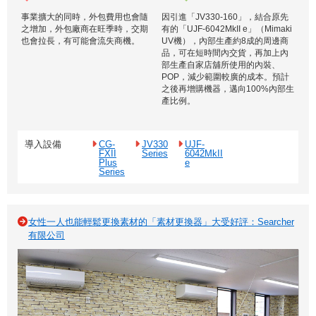
事業擴大的同時，外包費用也會隨
因引進「JV330-160」，結合原先
之增加，外包廠商在旺季時，交期
有的「UJF-6042MkII e」（Mimaki
也會拉長，有可能會流失商機。
UV機），內部生產約8成的周邊商
品，可在短時間內交貨，再加上內
部生產自家店舖所使用的內裝、
POP，減少範圍較廣的成本。預計
之後再增購機器，邁向100%內部生
產比例。
導入設備
CG-
JV330
UJF-
FXII
Series
6042MkII
Plus
e
Series
女性一人也能輕鬆更換素材的「素材更換器」大受好評：Searcher
有限公司