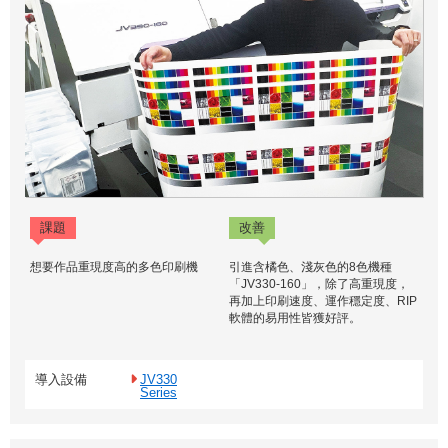
課題
改善
想要作品重現度高的多色印刷機
引進含橘色、淺灰色的8色機種
「JV330-160」，除了高重現度，
再加上印刷速度、運作穩定度、RIP
軟體的易用性皆獲好評。
導入設備
JV330
Series