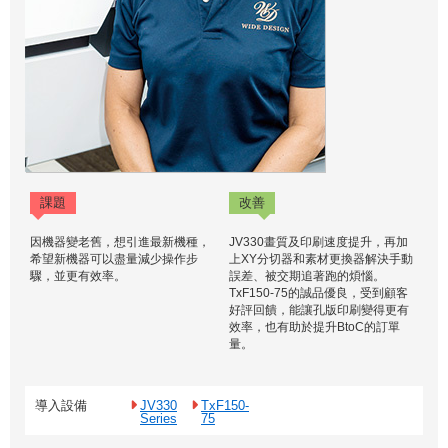
課題
改善
因機器變老舊，想引進最新機種，
JV330畫質及印刷速度提升，再加
希望新機器可以盡量減少操作步
上XY分切器和素材更換器解決手動
驟，並更有效率。
誤差、被交期追著跑的煩惱。
TxF150-75的誠品優良，受到顧客
好評回饋，能讓孔版印刷變得更有
效率，也有助於提升BtoC的訂單
量。
導入設備
JV330
TxF150-
Series
75