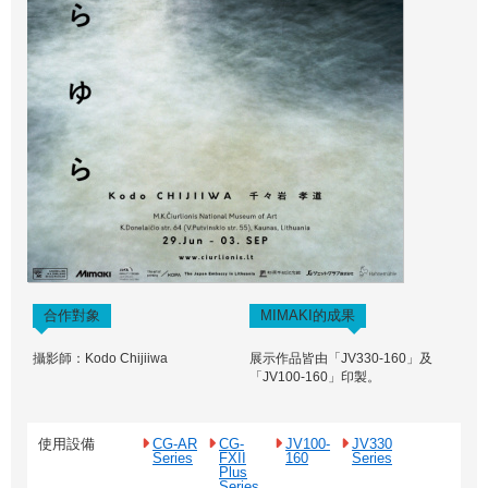
合作對象
MIMAKI的成果
攝影師：Kodo Chijiiwa
展示作品皆由「JV330-160」及
「JV100-160」印製。
使用設備
CG-AR
CG-
JV100-
JV330
Series
FXII
160
Series
Plus
Series