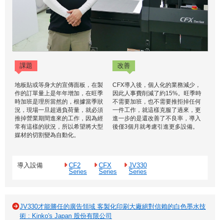
課題
改善
地板貼或等身大的宣傳面板，在製
CFX導入後，個人化的業務減少，
作的訂單量上是年年增加，在旺季
因此人事費削減了約15%。旺季時
時加班是理所當然的，根據當季狀
不需要加班，也不需要推拒掉任何
況，現場一旦超過負荷量，就必須
一件工作，就這樣克服了過來，更
推掉營業期間進來的工作，因為經
進一步的是還改善了不良率，導入
常有這樣的狀況，所以希望將大型
後僅3個月就考慮引進更多設備。
媒材的切割變為自動化。
導入設備
CF2
CFX
JV330
Series
Series
Series
JV330才能勝任的廣告領域 客製化印刷大廠絕對信賴的白色墨水技
術 : Kinko's Japan 股份有限公司